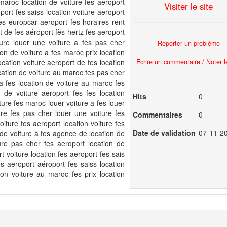
maroc location de voiture fes aeroport
Visiter le site
oport fes saiss location voiture aeroport
es europcar aeroport fes horaires rent
t de fes aéroport fès hertz fes aeroport
ture louer une voiture a fes pas cher
Reporter un problème
on de voiture a fes maroc prix location
Ecrire un commentaire / Noter le
ocation voiture aeroport de fes location
ocation de voiture au maroc fes pas cher
a fes location de voiture au maroc fes
n de voiture aeroport fes fes location
Hits
0
iture fes maroc louer voiture a fes louer
re fes pas cher louer une voiture fes
Commentaires
0
iture fes aeroport location voiture fes
Date de validation
07-11-2
n de voiture à fes agence de location de
ture pas cher fes aeroport location de
t voiture location fes aeroport fes sais
es aeroport aéroport fes saiss location
ion voiture au maroc fes prix location