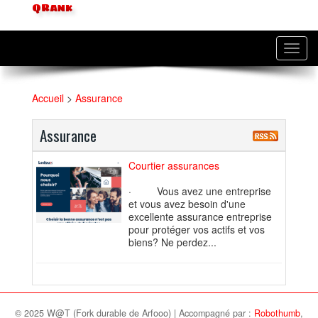
QRank
Toggl
navig
Accueil
>
Assurance
Assurance
Courtier assurances
· Vous avez une entreprise
et vous avez besoin d'une
excellente assurance entreprise
pour protéger vos actifs et vos
biens? Ne perdez...
© 2025 W@T (Fork durable de Arfooo) | Accompagné par :
Robothumb
,