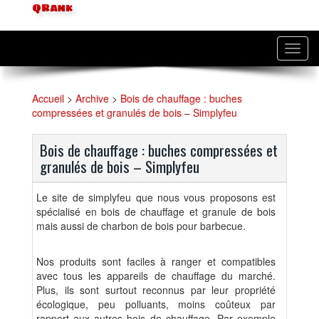
QRank
Toggl
navig
Accueil
>
Archive
>
Bois de chauffage : buches
compressées et granulés de bois – Simplyfeu
Bois de chauffage : buches compressées et
granulés de bois – Simplyfeu
Le site de simplyfeu que nous vous proposons est
spécialisé en bois de chauffage et granule de bois
mais aussi de charbon de bois pour barbecue.
Nos produits sont faciles à ranger et compatibles
avec tous les appareils de chauffage du marché.
Plus, ils sont surtout reconnus par leur propriété
écologique, peu polluants, moins coûteux par
rapport aux autres bois de chauffage. Par exemple