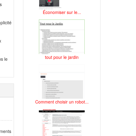
s
Économiser sur le...
licité
x
tout pour le jardin
s le
Comment choisir un robot...
ements