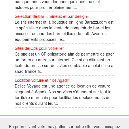
panique, nous vous donnons quelques trucs et
astuces pour profiter pleinement...
Sélection de bar lumineux et bar design
Le site internet et la boutique en ligne Barazzi.com est
le spécialiste dans la vente de comptoir de bar et les
accessoires pour les bars et lieux de nuit. Avec les
équipements proposés, le...
Sites de Cps pour votre ref
Ce site est un CP obligatoire afin de permettre de jeter
un forum ou autre sur internet. C'e st en diffusant un
texte de presse sur des sites semblable à celui-ci ou à
saad-france.fr...
Location voiture et 4x4 Agadir
Délice Voyage est une agence de location de voiture
siégeant à Agadir. Nos services s’étendent sur tout le
territoire marocain pour faciliter les déplacements de
nos clients durant leur...
© 2025 W@T (Fork durable de Arfooo) | Accompagné par :
Robothumb
,
En poursuivant votre navigation sur notre site, vous acceptez
FontAwesome