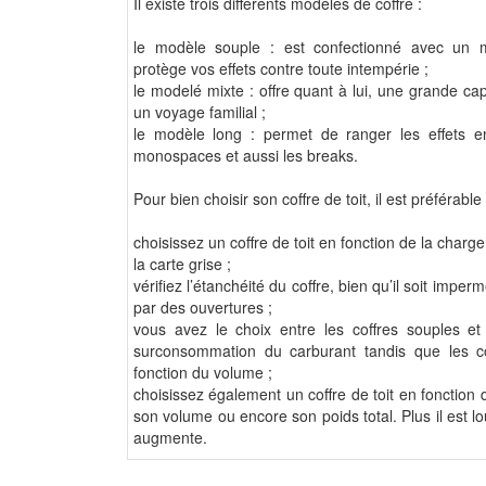
Il existe trois différents modèles de coffre :
le modèle souple : est confectionné avec un m
protège vos effets contre toute intempérie ;
le modelé mixte : offre quant à lui, une grande ca
un voyage familial ;
le modèle long : permet de ranger les effets e
monospaces et aussi les breaks.
Pour bien choisir son coffre de toit, il est préférable 
choisissez un coffre de toit en fonction de la charge
la carte grise ;
vérifiez l’étanchéité du coffre, bien qu’il soit imper
par des ouvertures ;
vous avez le choix entre les coffres souples et ri
surconsommation du carburant tandis que les cof
fonction du volume ;
choisissez également un coffre de toit en foncti
son volume ou encore son poids total. Plus il est 
augmente.