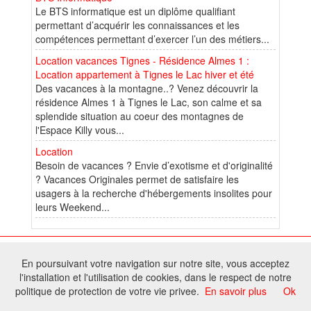
Le BTS informatique est un diplôme qualifiant
permettant d’acquérir les connaissances et les
compétences permettant d’exercer l’un des métiers...
Location vacances Tignes - Résidence Almes 1 :
Location appartement à Tignes le Lac hiver et été
Des vacances à la montagne..? Venez découvrir la
résidence Almes 1 à Tignes le Lac, son calme et sa
splendide situation au coeur des montagnes de
l'Espace Killy vous...
Location
Besoin de vacances ? Envie d’exotisme et d'originalité
? Vacances Originales permet de satisfaire les
usagers à la recherche d'hébergements insolites pour
leurs Weekend...
© 2025 W@T (Fork durable de Arfooo) | Accompagné par :
Robothumb
,
En poursuivant votre navigation sur notre site, vous acceptez
FontAwesome
l'installation et l'utilisation de cookies, dans le respect de notre
Tous droits réservés - Toute reproduction du contenu de ce site, même
politique de protection de votre vie privee.
En savoir plus
Ok
partielle, est interdite sans accord du propriétaire.