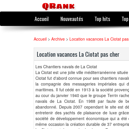
QRank
Accueil
Nouveautés
Top hits
Top
Accueil
>
Archive
>
Location vacances La Ciotat pas
Location vacances La Ciotat pas cher
Les Chantiers navals de La Ciotat
La Ciotat est une jolie ville méditerranéenne situé
Ciotat fut d'abord connue pour ses chantiers navals
la compagnie des messageries impériales qui 
maritimes. Il fut cédé en 1913 à la société provenç
au cour du janvier 1940 que le groupe Terrin rache
navals de La Ciotat. En 1988 par faute de bé
abandonné. Depuis 2007 cependant le site est d
entretenir des yachts de plaisance de luxe grâce
société de développement économique qui a été ch
même occasion la création durable de 37 entrepri