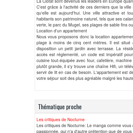
La Ciotat sont devenus les leaders en Europe quan
C'est grâce à l'activité de ces derniers que la vil
qu'elle est aujourd'hui. Une ville attractive et tou
habitants son patrimoine naturel, tels que ses calan
verte, le parc du Mugel, ses plages de sable fins ou
Location d'un appartement
Nous vous proposons donc la location appartement L
plage à moins de cinq cent mètres. Il est situ
disposition un petit jardin avec terrasse. La rés
accès est réglementé, un code est impératif pour
cuisine tout-équipée avec four, cafetière, machine à
plutôt grande, il s'y trouve une chaîne Hifi, un tél
servir de lit en cas de besoin. L'appartement est d
votre séjour soit des plus agréable malgré les hau
Thématique proche
Les critiques de Nocturne
Les critiques de Nocturne: Le manga comme vous ne 
passionnée, qui n'a d'autre prétention que de vous f