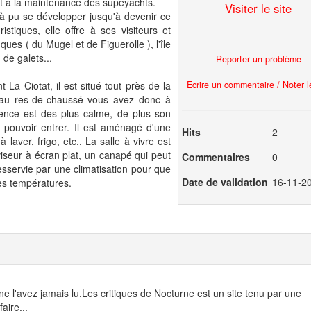
t à la maintenance des supeyachts.
Visiter le site
le à pu se développer jusqu'à devenir ce
ristiques, elle offre à ses visiteurs et
ques ( du Mugel et de Figuerolle ), l'île
 de galets...
Reporter un problème
Ecrire un commentaire / Noter le
a Ciotat, il est situé tout près de la
é au res-de-chaussé vous avez donc à
idence est des plus calme, de plus son
 pouvoir entrer. Il est aménagé d'une
Hits
2
 laver, frigo, etc.. La salle à vivre est
éviseur à écran plat, un canapé qui peut
Commentaires
0
esservie par une climatisation pour que
Date de validation
16-11-2
tes températures.
l'avez jamais lu.Les critiques de Nocturne est un site tenu par une
aire...