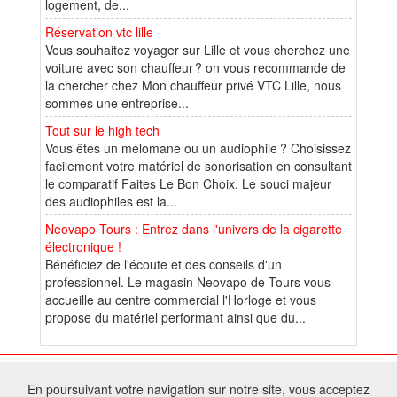
logement, de...
Réservation vtc lille
Vous souhaitez voyager sur Lille et vous cherchez une
voiture avec son chauffeur ? on vous recommande de
la chercher chez Mon chauffeur privé VTC Lille, nous
sommes une entreprise...
Tout sur le high tech
Vous êtes un mélomane ou un audiophile ? Choisissez
facilement votre matériel de sonorisation en consultant
le comparatif Faites Le Bon Choix. Le souci majeur
des audiophiles est la...
Neovapo Tours : Entrez dans l'univers de la cigarette
électronique !
Bénéficiez de l'écoute et des conseils d'un
professionnel. Le magasin Neovapo de Tours vous
accueille au centre commercial l'Horloge et vous
propose du matériel performant ainsi que du...
© 2025 W@T (Fork durable de Arfooo) | Accompagné par :
Robothumb
,
En poursuivant votre navigation sur notre site, vous acceptez
FontAwesome