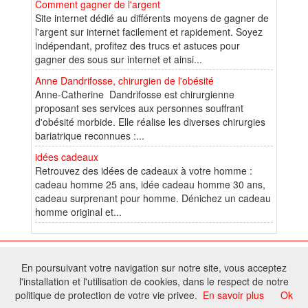
Comment gagner de l'argent
Site internet dédié au différents moyens de gagner de
l'argent sur internet facilement et rapidement. Soyez
indépendant, profitez des trucs et astuces pour
gagner des sous sur internet et ainsi...
Anne Dandrifosse, chirurgien de l'obésité
Anne-Catherine Dandrifosse est chirurgienne
proposant ses services aux personnes souffrant
d'obésité morbide. Elle réalise les diverses chirurgies
bariatrique reconnues :...
idées cadeaux
Retrouvez des idées de cadeaux à votre homme :
cadeau homme 25 ans, idée cadeau homme 30 ans,
cadeau surprenant pour homme. Dénichez un cadeau
homme original et...
© 2025 W@T (Fork durable de Arfooo) | Accompagné par :
Robothumb
,
En poursuivant votre navigation sur notre site, vous acceptez
FontAwesome
l'installation et l'utilisation de cookies, dans le respect de notre
Tous droits réservés - Toute reproduction du contenu de ce site, même
politique de protection de votre vie privee.
En savoir plus
Ok
partielle, est interdite sans accord du propriétaire.