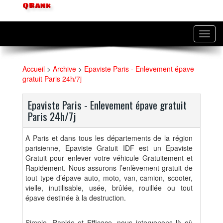
QRank
Toggl
navig
Accueil
>
Archive
>
Epaviste Paris - Enlevement épave
gratuit Paris 24h/7j
Epaviste Paris - Enlevement épave gratuit
Paris 24h/7j
A Paris et dans tous les départements de la région
parisienne, Epaviste Gratuit IDF est un Epaviste
Gratuit pour enlever votre véhicule Gratuitement et
Rapidement. Nous assurons l’enlèvement gratuit de
tout type d’épave auto, moto, van, camion, scooter,
vielle, inutilisable, usée, brûlée, rouillée ou tout
épave destinée à la destruction.
Simple, Rapide et Efficace, nous intervenons là où