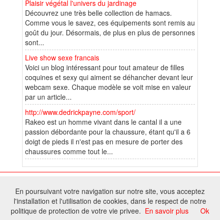
Plaisir végétal l'univers du jardinage
Découvrez une très belle collection de hamacs.
Comme vous le savez, ces équipements sont remis au
goût du jour. Désormais, de plus en plus de personnes
sont...
Live show sexe francais
Voici un blog intéressant pour tout amateur de filles
coquines et sexy qui aiment se déhancher devant leur
webcam sexe. Chaque modèle se voit mise en valeur
par un article...
http://www.dedrickpayne.com/sport/
Rakeo est un homme vivant dans le cantal il a une
passion débordante pour la chaussure, étant qu'il a 6
doigt de pieds il n'est pas en mesure de porter des
chaussures comme tout le...
© 2025 W@T (Fork durable de Arfooo) | Accompagné par :
Robothumb
,
En poursuivant votre navigation sur notre site, vous acceptez
FontAwesome
l'installation et l'utilisation de cookies, dans le respect de notre
Tous droits réservés - Toute reproduction du contenu de ce site, même
politique de protection de votre vie privee.
En savoir plus
Ok
partielle, est interdite sans accord du propriétaire.