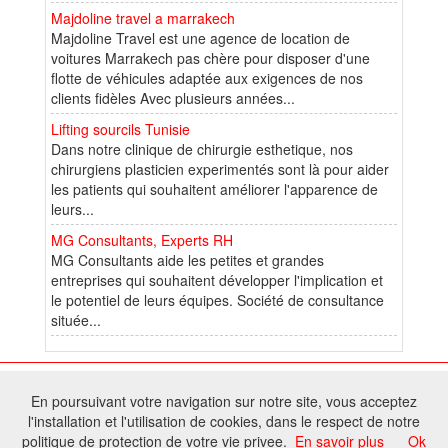
Majdoline travel a marrakech
Majdoline Travel est une agence de location de
voitures Marrakech pas chère pour disposer d'une
flotte de véhicules adaptée aux exigences de nos
clients fidèles Avec plusieurs années...
Lifting sourcils Tunisie
Dans notre clinique de chirurgie esthetique, nos
chirurgiens plasticien experimentés sont là pour aider
les patients qui souhaitent améliorer l'apparence de
leurs...
MG Consultants, Experts RH
MG Consultants aide les petites et grandes
entreprises qui souhaitent développer l'implication et
le potentiel de leurs équipes. Société de consultance
située...
© 2025 W@T (Fork durable de Arfooo) | Accompagné par :
Robothumb
,
En poursuivant votre navigation sur notre site, vous acceptez
FontAwesome
l'installation et l'utilisation de cookies, dans le respect de notre
Tous droits réservés - Toute reproduction du contenu de ce site, même
politique de protection de votre vie privee.
En savoir plus
Ok
partielle, est interdite sans accord du propriétaire.